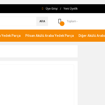
Üye Girişi
/
Yeni Üyelik
ARA
Toplam -
a Yedek Parça
Pilsan Akülü Araba Yedek Parça
Diğer Akülü Arab