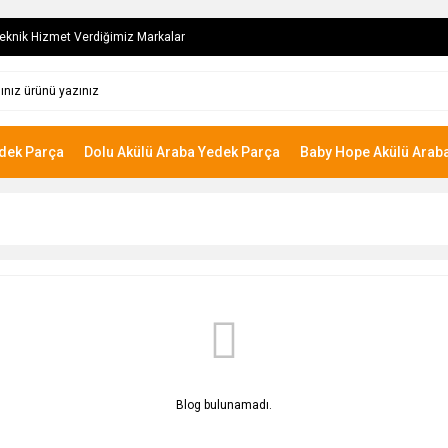
eknik Hizmet Verdiğimiz Markalar
edek Parça
Dolu Akülü Araba Yedek Parça
Baby Hope Akülü Arab
Blog bulunamadı.