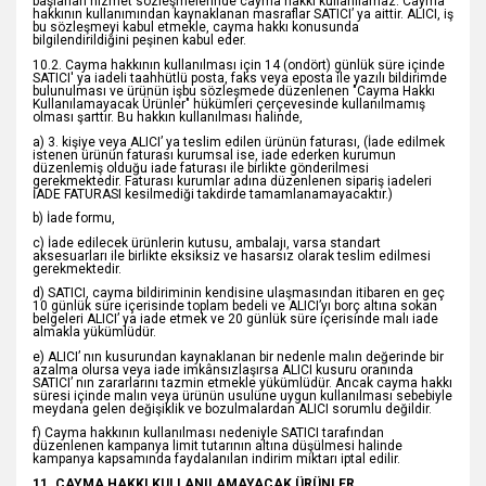
başlanan hizmet sözleşmelerinde cayma hakkı kullanılamaz. Cayma
hakkının kullanımından kaynaklanan masraflar SATICI’ ya aittir. ALICI, iş
bu sözleşmeyi kabul etmekle, cayma hakkı konusunda
bilgilendirildiğini peşinen kabul eder.
10.2. Cayma hakkının kullanılması için 14 (ondört) günlük süre içinde
SATICI' ya iadeli taahhütlü posta, faks veya eposta ile yazılı bildirimde
bulunulması ve ürünün işbu sözleşmede düzenlenen "Cayma Hakkı
Kullanılamayacak Ürünler" hükümleri çerçevesinde kullanılmamış
olması şarttır. Bu hakkın kullanılması halinde,
a) 3. kişiye veya ALICI’ ya teslim edilen ürünün faturası, (İade edilmek
istenen ürünün faturası kurumsal ise, iade ederken kurumun
düzenlemiş olduğu iade faturası ile birlikte gönderilmesi
gerekmektedir. Faturası kurumlar adına düzenlenen sipariş iadeleri
İADE FATURASI kesilmediği takdirde tamamlanamayacaktır.)
b) İade formu,
c) İade edilecek ürünlerin kutusu, ambalajı, varsa standart
aksesuarları ile birlikte eksiksiz ve hasarsız olarak teslim edilmesi
gerekmektedir.
d) SATICI, cayma bildiriminin kendisine ulaşmasından itibaren en geç
10 günlük süre içerisinde toplam bedeli ve ALICI’yı borç altına sokan
belgeleri ALICI’ ya iade etmek ve 20 günlük süre içerisinde malı iade
almakla yükümlüdür.
e) ALICI’ nın kusurundan kaynaklanan bir nedenle malın değerinde bir
azalma olursa veya iade imkânsızlaşırsa ALICI kusuru oranında
SATICI’ nın zararlarını tazmin etmekle yükümlüdür. Ancak cayma hakkı
süresi içinde malın veya ürünün usulüne uygun kullanılması sebebiyle
meydana gelen değişiklik ve bozulmalardan ALICI sorumlu değildir.
f) Cayma hakkının kullanılması nedeniyle SATICI tarafından
düzenlenen kampanya limit tutarının altına düşülmesi halinde
kampanya kapsamında faydalanılan indirim miktarı iptal edilir.
11. CAYMA HAKKI KULLANILAMAYACAK ÜRÜNLER