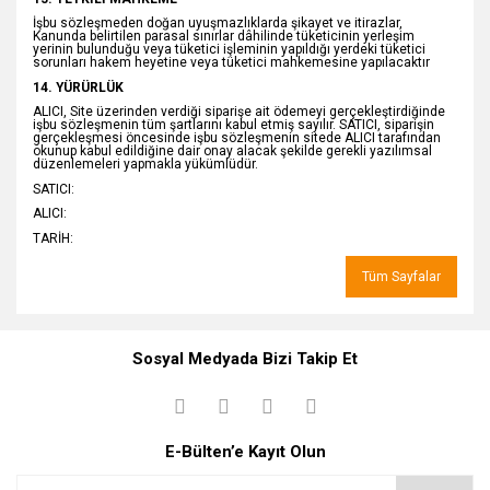
İşbu sözleşmeden doğan uyuşmazlıklarda şikayet ve itirazlar,
Kanunda belirtilen parasal sınırlar dâhilinde tüketicinin yerleşim
yerinin bulunduğu veya tüketici işleminin yapıldığı yerdeki tüketici
sorunları hakem heyetine veya tüketici mahkemesine yapılacaktır
14. YÜRÜRLÜK
ALICI, Site üzerinden verdiği siparişe ait ödemeyi gerçekleştirdiğinde
işbu sözleşmenin tüm şartlarını kabul etmiş sayılır. SATICI, siparişin
gerçekleşmesi öncesinde işbu sözleşmenin sitede ALICI tarafından
okunup kabul edildiğine dair onay alacak şekilde gerekli yazılımsal
düzenlemeleri yapmakla yükümlüdür.
SATICI:
ALICI:
TARİH:
Tüm Sayfalar
Sosyal Medyada Bizi Takip Et
E-Bülten’e Kayıt Olun