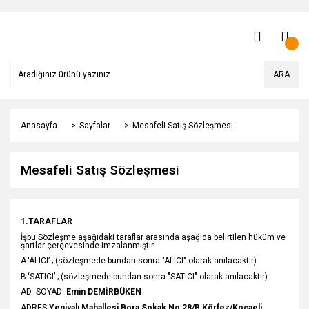
ARA
Anasayfa
Sayfalar
Mesafeli Satış Sözleşmesi
Mesafeli Satış Sözleşmesi
1.TARAFLAR
İşbu Sözleşme aşağıdaki taraflar arasında aşağıda belirtilen hüküm ve
şartlar çerçevesinde imzalanmıştır.
A.‘ALICI’ ; (sözleşmede bundan sonra "ALICI" olarak anılacaktır)
B.‘SATICI’ ; (sözleşmede bundan sonra "SATICI" olarak anılacaktır)
AD- SOYAD:
Emin DEMİRBÜKEN
ADRES:
Yeniyalı Mahallesi Bora Sokak No:28/B Körfez/Kocaeli