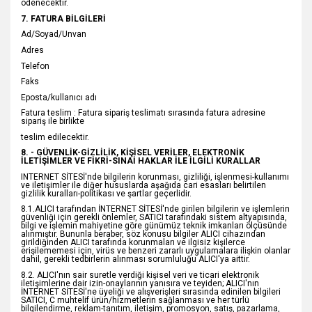
ödenecektir.
7. FATURA BİLGİLERİ
Ad/Soyad/Unvan
Adres
Telefon
Faks
Eposta/kullanıcı adı
Fatura teslim : Fatura sipariş teslimatı sırasında fatura adresine
sipariş ile birlikte
teslim edilecektir.
8. - GÜVENLİK-GİZLİLİK, KİŞİSEL VERİLER, ELEKTRONİK
İLETİŞİMLER VE FİKRİ-SINAİ HAKLAR İLE İLGİLİ KURALLAR
INTERNET SİTESİ'nde bilgilerin korunması, gizliliği, işlenmesi-kullanımı
ve iletişimler ile diğer hususlarda aşağıda cari esasları belirtilen
gizlilik kuralları-politikası ve şartlar geçerlidir.
8.1.ALICI tarafından İNTERNET SİTESİ'nde girilen bilgilerin ve işlemlerin
güvenliği için gerekli önlemler, SATICI tarafındaki sistem altyapısında,
bilgi ve işlemin mahiyetine göre günümüz teknik imkanları ölçüsünde
alınmıştır. Bununla beraber, söz konusu bilgiler ALICI cihazından
girildiğinden ALICI tarafında korunmaları ve ilgisiz kişilerce
erişilememesi için, virüs ve benzeri zararlı uygulamalara ilişkin olanlar
dahil, gerekli tedbirlerin alınması sorumluluğu ALICI'ya aittir.
8.2. ALICI'nın sair suretle verdiği kişisel veri ve ticari elektronik
iletişimlerine dair izin-onaylarının yanısıra ve teyiden; ALICI'nın
İNTERNET SİTESİ'ne üyeliği ve alışverişleri sırasında edinilen bilgileri
SATICI, C muhtelif ürün/hizmetlerin sağlanması ve her türlü
bilgilendirme, reklam-tanıtım, iletişim, promosyon, satış, pazarlama,