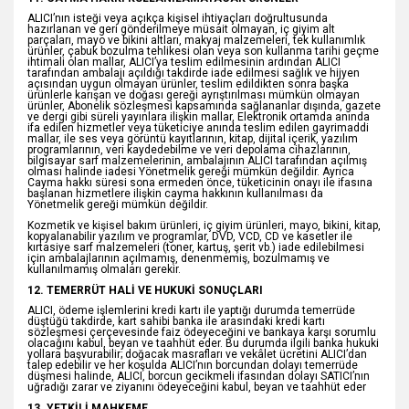
ALICI’nın isteği veya açıkça kişisel ihtiyaçları doğrultusunda
hazırlanan ve geri gönderilmeye müsait olmayan, iç giyim alt
parçaları, mayo ve bikini altları, makyaj malzemeleri, tek kullanımlık
ürünler, çabuk bozulma tehlikesi olan veya son kullanma tarihi geçme
ihtimali olan mallar, ALICI’ya teslim edilmesinin ardından ALICI
tarafından ambalajı açıldığı takdirde iade edilmesi sağlık ve hijyen
açısından uygun olmayan ürünler, teslim edildikten sonra başka
ürünlerle karışan ve doğası gereği ayrıştırılması mümkün olmayan
ürünler, Abonelik sözleşmesi kapsamında sağlananlar dışında, gazete
ve dergi gibi süreli yayınlara ilişkin mallar, Elektronik ortamda anında
ifa edilen hizmetler veya tüketiciye anında teslim edilen gayrimaddi
mallar, ile ses veya görüntü kayıtlarının, kitap, dijital içerik, yazılım
programlarının, veri kaydedebilme ve veri depolama cihazlarının,
bilgisayar sarf malzemelerinin, ambalajının ALICI tarafından açılmış
olması halinde iadesi Yönetmelik gereği mümkün değildir. Ayrıca
Cayma hakkı süresi sona ermeden önce, tüketicinin onayı ile ifasına
başlanan hizmetlere ilişkin cayma hakkının kullanılması da
Yönetmelik gereği mümkün değildir.
Kozmetik ve kişisel bakım ürünleri, iç giyim ürünleri, mayo, bikini, kitap,
kopyalanabilir yazılım ve programlar, DVD, VCD, CD ve kasetler ile
kırtasiye sarf malzemeleri (toner, kartuş, şerit vb.) iade edilebilmesi
için ambalajlarının açılmamış, denenmemiş, bozulmamış ve
kullanılmamış olmaları gerekir.
12. TEMERRÜT HALİ VE HUKUKİ SONUÇLARI
ALICI, ödeme işlemlerini kredi kartı ile yaptığı durumda temerrüde
düştüğü takdirde, kart sahibi banka ile arasındaki kredi kartı
sözleşmesi çerçevesinde faiz ödeyeceğini ve bankaya karşı sorumlu
olacağını kabul, beyan ve taahhüt eder. Bu durumda ilgili banka hukuki
yollara başvurabilir; doğacak masrafları ve vekâlet ücretini ALICI’dan
talep edebilir ve her koşulda ALICI’nın borcundan dolayı temerrüde
düşmesi halinde, ALICI, borcun gecikmeli ifasından dolayı SATICI’nın
uğradığı zarar ve ziyanını ödeyeceğini kabul, beyan ve taahhüt eder
13. YETKİLİ MAHKEME