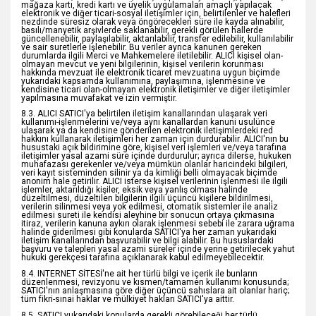
mağaza kartı, kredi kartı ve üyelik uygulamaları amaçlı yapılacak
elektronik ve diğer ticari-sosyal iletişimler için, belirtilenler ve halefleri
nezdinde süresiz olarak veya öngörecekleri süre ile kayda alınabilir,
basılı/manyetik arşivlerde saklanabilir, gerekli görülen hallerde
güncellenebilir, paylaşılabilir, aktarılabilir, transfer edilebilir, kullanılabilir
ve sair suretlerle işlenebilir. Bu veriler ayrıca kanunen gereken
durumlarda ilgili Merci ve Mahkemelere iletilebilir. ALICI kişisel olan-
olmayan mevcut ve yeni bilgilerinin, kişisel verilerin korunması
hakkında mevzuat ile elektronik ticaret mevzuatına uygun biçimde
yukarıdaki kapsamda kullanımına, paylaşımına, işlenmesine ve
kendisine ticari olan-olmayan elektronik iletişimler ve diğer iletişimler
yapılmasına muvafakat ve izin vermiştir.
8.3. ALICI SATICI'ya belirtilen iletişim kanallarından ulaşarak veri
kullanımı-işlenmelerini ve/veya aynı kanallardan kanuni usulünce
ulaşarak ya da kendisine gönderilen elektronik iletişimlerdeki red
hakkını kullanarak iletişimleri her zaman için durdurabilir. ALICI'nın bu
husustaki açık bildirimine göre, kişisel veri işlemleri ve/veya tarafına
iletişimler yasal azami süre içinde durdurulur; ayrıca dilerse, hukuken
muhafazası gerekenler ve/veya mümkün olanlar haricindeki bilgileri,
veri kayıt sisteminden silinir ya da kimliği belli olmayacak biçimde
anonim hale getirilir. ALICI isterse kişisel verilerinin işlenmesi ile ilgili
işlemler, aktarıldığı kişiler, eksik veya yanlış olması halinde
düzeltilmesi, düzeltilen bilgilerin ilgili üçüncü kişilere bildirilmesi,
verilerin silinmesi veya yok edilmesi, otomatik sistemler ile analiz
edilmesi sureti ile kendisi aleyhine bir sonucun ortaya çıkmasına
itiraz, verilerin kanuna aykırı olarak işlenmesi sebebi ile zarara uğrama
halinde giderilmesi gibi konularda SATICI'ya her zaman yukarıdaki
iletişim kanallarından başvurabilir ve bilgi alabilir. Bu hususlardaki
başvuru ve talepleri yasal azami süreler içinde yerine getirilecek yahut
hukuki gerekçesi tarafına açıklanarak kabul edilmeyebilecektir.
8.4. INTERNET SİTESİ'ne ait her türlü bilgi ve içerik ile bunların
düzenlenmesi, revizyonu ve kısmen/tamamen kullanımı konusunda;
SATICI'nın anlaşmasına göre diğer üçüncü sahıslara ait olanlar hariç;
tüm fikri-sınai haklar ve mülkiyet hakları SATICI'ya aittir.
8.5. SATICI yukarıdaki konularda gerekli görebileceği her türlü