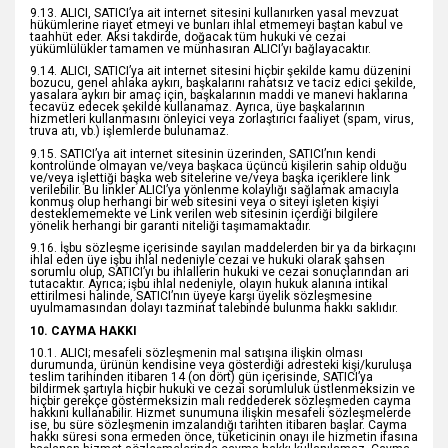
9.13. ALICI, SATICI’ya ait internet sitesini kullanırken yasal mevzuat
hükümlerine riayet etmeyi ve bunları ihlal etmemeyi baştan kabul ve
taahhüt eder. Aksi takdirde, doğacak tüm hukuki ve cezai
yükümlülükler tamamen ve münhasıran ALICI’yı bağlayacaktır.
9.14. ALICI, SATICI’ya ait internet sitesini hiçbir şekilde kamu düzenini
bozucu, genel ahlaka aykırı, başkalarını rahatsız ve taciz edici şekilde,
yasalara aykırı bir amaç için, başkalarının maddi ve manevi haklarına
tecavüz edecek şekilde kullanamaz. Ayrıca, üye başkalarının
hizmetleri kullanmasını önleyici veya zorlaştırıcı faaliyet (spam, virus,
truva atı, vb.) işlemlerde bulunamaz.
9.15. SATICI’ya ait internet sitesinin üzerinden, SATICI’nın kendi
kontrolünde olmayan ve/veya başkaca üçüncü kişilerin sahip olduğu
ve/veya işlettiği başka web sitelerine ve/veya başka içeriklere link
verilebilir. Bu linkler ALICI’ya yönlenme kolaylığı sağlamak amacıyla
konmuş olup herhangi bir web sitesini veya o siteyi işleten kişiyi
desteklememekte ve Link verilen web sitesinin içerdiği bilgilere
yönelik herhangi bir garanti niteliği taşımamaktadır.
9.16. İşbu sözleşme içerisinde sayılan maddelerden bir ya da birkaçını
ihlal eden üye işbu ihlal nedeniyle cezai ve hukuki olarak şahsen
sorumlu olup, SATICI’yı bu ihlallerin hukuki ve cezai sonuçlarından ari
tutacaktır. Ayrıca; işbu ihlal nedeniyle, olayın hukuk alanına intikal
ettirilmesi halinde, SATICI’nın üyeye karşı üyelik sözleşmesine
uyulmamasından dolayı tazminat talebinde bulunma hakkı saklıdır.
10. CAYMA HAKKI
10.1. ALICI; mesafeli sözleşmenin mal satışına ilişkin olması
durumunda, ürünün kendisine veya gösterdiği adresteki kişi/kuruluşa
teslim tarihinden itibaren 14 (on dört) gün içerisinde, SATICI’ya
bildirmek şartıyla hiçbir hukuki ve cezai sorumluluk üstlenmeksizin ve
hiçbir gerekçe göstermeksizin malı reddederek sözleşmeden cayma
hakkını kullanabilir. Hizmet sunumuna ilişkin mesafeli sözleşmelerde
ise, bu süre sözleşmenin imzalandığı tarihten itibaren başlar. Cayma
hakkı süresi sona ermeden önce, tüketicinin onayı ile hizmetin ifasına