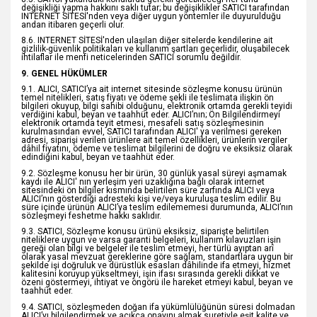
değişikliği yapma hakkını saklı tutar; bu değişiklikler SATICI tarafından
INTERNET SİTESİ'nden veya diğer uygun yöntemler ile duyurulduğu
andan itibaren geçerli olur.
8.6. INTERNET SİTESİ'nden ulaşılan diğer sitelerde kendilerine ait
gizlilik-güvenlik politikaları ve kullanım şartları geçerlidir, oluşabilecek
ihtilaflar ile menfi neticelerinden SATICI sorumlu değildir.
9. GENEL HÜKÜMLER
9.1. ALICI, SATICI’ya ait internet sitesinde sözleşme konusu ürünün
temel nitelikleri, satış fiyatı ve ödeme şekli ile teslimata ilişkin ön
bilgileri okuyup, bilgi sahibi olduğunu, elektronik ortamda gerekli teyidi
verdiğini kabul, beyan ve taahhüt eder. ALICI’nın; Ön Bilgilendirmeyi
elektronik ortamda teyit etmesi, mesafeli satış sözleşmesinin
kurulmasından evvel, SATICI tarafından ALICI' ya verilmesi gereken
adresi, siparişi verilen ürünlere ait temel özellikleri, ürünlerin vergiler
dâhil fiyatını, ödeme ve teslimat bilgilerini de doğru ve eksiksiz olarak
edindiğini kabul, beyan ve taahhüt eder.
9.2. Sözleşme konusu her bir ürün, 30 günlük yasal süreyi aşmamak
kaydı ile ALICI' nın yerleşim yeri uzaklığına bağlı olarak internet
sitesindeki ön bilgiler kısmında belirtilen süre zarfında ALICI veya
ALICI’nın gösterdiği adresteki kişi ve/veya kuruluşa teslim edilir. Bu
süre içinde ürünün ALICI’ya teslim edilememesi durumunda, ALICI’nın
sözleşmeyi feshetme hakkı saklıdır.
9.3. SATICI, Sözleşme konusu ürünü eksiksiz, siparişte belirtilen
niteliklere uygun ve varsa garanti belgeleri, kullanım kılavuzları işin
gereği olan bilgi ve belgeler ile teslim etmeyi, her türlü ayıptan arî
olarak yasal mevzuat gereklerine göre sağlam, standartlara uygun bir
şekilde işi doğruluk ve dürüstlük esasları dâhilinde ifa etmeyi, hizmet
kalitesini koruyup yükseltmeyi, işin ifası sırasında gerekli dikkat ve
özeni göstermeyi, ihtiyat ve öngörü ile hareket etmeyi kabul, beyan ve
taahhüt eder.
9.4. SATICI, sözleşmeden doğan ifa yükümlülüğünün süresi dolmadan
ALICI’yı bilgilendirmek ve açıkça onayını almak suretiyle eşit kalite ve