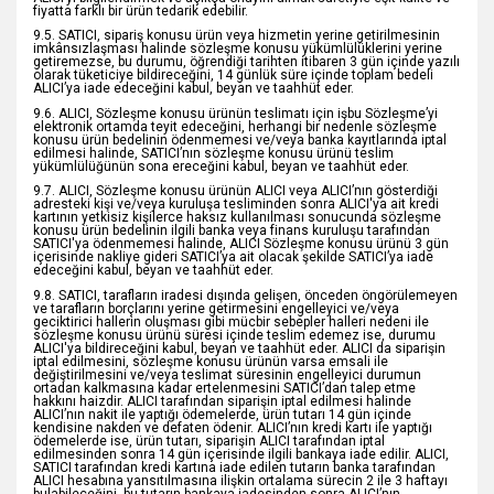
fiyatta farklı bir ürün tedarik edebilir.
9.5. SATICI, sipariş konusu ürün veya hizmetin yerine getirilmesinin
imkânsızlaşması halinde sözleşme konusu yükümlülüklerini yerine
getiremezse, bu durumu, öğrendiği tarihten itibaren 3 gün içinde yazılı
olarak tüketiciye bildireceğini, 14 günlük süre içinde toplam bedeli
ALICI’ya iade edeceğini kabul, beyan ve taahhüt eder.
9.6. ALICI, Sözleşme konusu ürünün teslimatı için işbu Sözleşme’yi
elektronik ortamda teyit edeceğini, herhangi bir nedenle sözleşme
konusu ürün bedelinin ödenmemesi ve/veya banka kayıtlarında iptal
edilmesi halinde, SATICI’nın sözleşme konusu ürünü teslim
yükümlülüğünün sona ereceğini kabul, beyan ve taahhüt eder.
9.7. ALICI, Sözleşme konusu ürünün ALICI veya ALICI’nın gösterdiği
adresteki kişi ve/veya kuruluşa tesliminden sonra ALICI'ya ait kredi
kartının yetkisiz kişilerce haksız kullanılması sonucunda sözleşme
konusu ürün bedelinin ilgili banka veya finans kuruluşu tarafından
SATICI'ya ödenmemesi halinde, ALICI Sözleşme konusu ürünü 3 gün
içerisinde nakliye gideri SATICI’ya ait olacak şekilde SATICI’ya iade
edeceğini kabul, beyan ve taahhüt eder.
9.8. SATICI, tarafların iradesi dışında gelişen, önceden öngörülemeyen
ve tarafların borçlarını yerine getirmesini engelleyici ve/veya
geciktirici hallerin oluşması gibi mücbir sebepler halleri nedeni ile
sözleşme konusu ürünü süresi içinde teslim edemez ise, durumu
ALICI'ya bildireceğini kabul, beyan ve taahhüt eder. ALICI da siparişin
iptal edilmesini, sözleşme konusu ürünün varsa emsali ile
değiştirilmesini ve/veya teslimat süresinin engelleyici durumun
ortadan kalkmasına kadar ertelenmesini SATICI’dan talep etme
hakkını haizdir. ALICI tarafından siparişin iptal edilmesi halinde
ALICI’nın nakit ile yaptığı ödemelerde, ürün tutarı 14 gün içinde
kendisine nakden ve defaten ödenir. ALICI’nın kredi kartı ile yaptığı
ödemelerde ise, ürün tutarı, siparişin ALICI tarafından iptal
edilmesinden sonra 14 gün içerisinde ilgili bankaya iade edilir. ALICI,
SATICI tarafından kredi kartına iade edilen tutarın banka tarafından
ALICI hesabına yansıtılmasına ilişkin ortalama sürecin 2 ile 3 haftayı