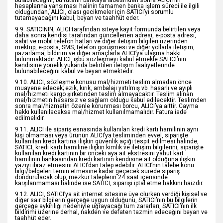
bulabileceğini, bu tutarın bankaya iadesinden sonra ALICI’nın
hesaplarına yansıması halinin tamamen banka işlem süreci ile ilgili
olduğundan, ALICI, olası gecikmeler için SATICI’yı sorumlu
tutamayacağını kabul, beyan ve taahhüt eder.
9.9. SATICININ, ALICI tarafından siteye kayıt formunda belirtilen veya
daha sonra kendisi tarafından güncellenen adresi, e-posta adresi,
sabit ve mobil telefon hatları ve diğer iletişim bilgileri üzerinden
mektup, e-posta, SMS, telefon görüşmesi ve diğer yollarla iletişim,
pazarlama, bildirim ve diğer amaçlarla ALICI’ya ulaşma hakkı
bulunmaktadır. ALICI, işbu sözleşmeyi kabul etmekle SATICI’nın
kendisine yönelik yukarıda belirtilen iletişim faaliyetlerinde
bulunabileceğini kabul ve beyan etmektedir.
9.10. ALICI, sözleşme konusu mal/hizmeti teslim almadan önce
muayene edecek; ezik, kırık, ambalajı yırtılmış vb. hasarlı ve ayıplı
mal/hizmeti kargo şirketinden teslim almayacaktır. Teslim alınan
mal/hizmetin hasarsız ve sağlam olduğu kabul edilecektir. Teslimden
sonra mal/hizmetin özenle korunması borcu, ALICI’ya aittir. Cayma
hakkı kullanılacaksa mal/hizmet kullanılmamalıdır. Fatura iade
edilmelidir.
9.11. ALICI ile sipariş esnasında kullanılan kredi kartı hamilinin aynı
kişi olmaması veya ürünün ALICI’ya tesliminden evvel, siparişte
kullanılan kredi kartına ilişkin güvenlik açığı tespit edilmesi halinde,
SATICI, kredi kartı hamiline ilişkin kimlik ve iletişim bilgilerini, siparişte
kullanılan kredi kartının bir önceki aya ait ekstresini yahut kart
hamilinin bankasından kredi kartının kendisine ait olduğuna ilişkin
yazıyı ibraz etmesini ALICI’dan talep edebilir. ALICI’nın talebe konu
bilgi/belgeleri temin etmesine kadar geçecek sürede sipariş
dondurulacak olup, mezkur taleplerin 24 saat içerisinde
karşılanmaması halinde ise SATICI, siparişi iptal etme hakkını haizdir.
9.12. ALICI, SATICI’ya ait internet sitesine üye olurken verdiği kişisel ve
diğer sair bilgilerin gerçeğe uygun olduğunu, SATICI’nın bu bilgilerin
gerçeğe aykırılığı nedeniyle uğrayacağı tüm zararları, SATICI’nın ilk
bildirimi üzerine derhal, nakden ve defaten tazmin edeceğini beyan ve
taahhüt eder.