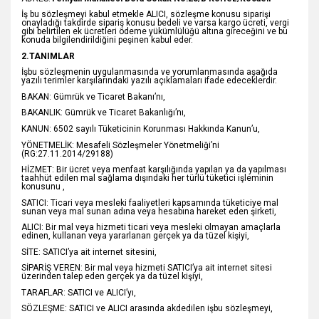
İş bu sözleşmeyi kabul etmekle ALICI, sözleşme konusu siparişi
onayladığı takdirde sipariş konusu bedeli ve varsa kargo ücreti, vergi
gibi belirtilen ek ücretleri ödeme yükümlülüğü altına gireceğini ve bu
konuda bilgilendirildiğini peşinen kabul eder.
2.TANIMLAR
İşbu sözleşmenin uygulanmasında ve yorumlanmasında aşağıda
yazılı terimler karşılarındaki yazılı açıklamaları ifade edeceklerdir.
BAKAN: Gümrük ve Ticaret Bakanı’nı,
BAKANLIK: Gümrük ve Ticaret Bakanlığı’nı,
KANUN: 6502 sayılı Tüketicinin Korunması Hakkında Kanun’u,
YÖNETMELİK: Mesafeli Sözleşmeler Yönetmeliği’ni
(RG:27.11.2014/29188)
HİZMET: Bir ücret veya menfaat karşılığında yapılan ya da yapılması
taahhüt edilen mal sağlama dışındaki her türlü tüketici işleminin
konusunu ,
SATICI: Ticari veya mesleki faaliyetleri kapsamında tüketiciye mal
sunan veya mal sunan adına veya hesabına hareket eden şirketi,
ALICI: Bir mal veya hizmeti ticari veya mesleki olmayan amaçlarla
edinen, kullanan veya yararlanan gerçek ya da tüzel kişiyi,
SİTE: SATICI’ya ait internet sitesini,
SİPARİŞ VEREN: Bir mal veya hizmeti SATICI’ya ait internet sitesi
üzerinden talep eden gerçek ya da tüzel kişiyi,
TARAFLAR: SATICI ve ALICI’yı,
SÖZLEŞME: SATICI ve ALICI arasında akdedilen işbu sözleşmeyi,