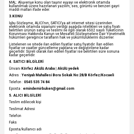
MAL: Alışverişe konu olan taşınır eşyayı ve elektronik ortamda
kullanılmak üzere hazırlanan yazılım, ses, görüntü ve benzeri gayri
maddi malları ifade eder.
3.KONU
İşbu Sözleşme, ALICI’nın, SATICI’ya ait internet sitesi üzerinden
elektronik ortamda siparişini verdiği aşağıda nitelikleri ve satış fiyatı
belirtilen ürünün satışı ve teslimi ile ilgili olarak 6502 sayılı Tüketicinin
Korunması Hakkında Kanun ve Mesafeli Sözleşmelere Dair Yönetmelik
hükümleri gereğince tarafların hak ve yükümlülüklerini düzenler.
Listelenen ve sitede ilan edilen fiyatlar satış fiyatıdır. İlan edilen
fiyatlar ve vaatler güncelleme yapılana ve değiştirilene kadar
geçerlidir. Süreli olarak ilan edilen fiyatlar ise belirtilen süre sonuna
kadar geçerlidir.
4. SATICI BİLGİLERİ
Ünvanı
Körfez Akülü Araba | Akülü yedek
Adres :
Yeniyalı Mahallesi Bora Sokak No:28/B Körfez/Kocaeli
Telefon :
0545 535 74 84
Eposta :
emindemirbuken@gmail.com
5. ALICI BİLGİLERİ
Teslim edilecek kişi
Teslimat Adresi
Telefon
Faks
Eposta/kullanıcı adı