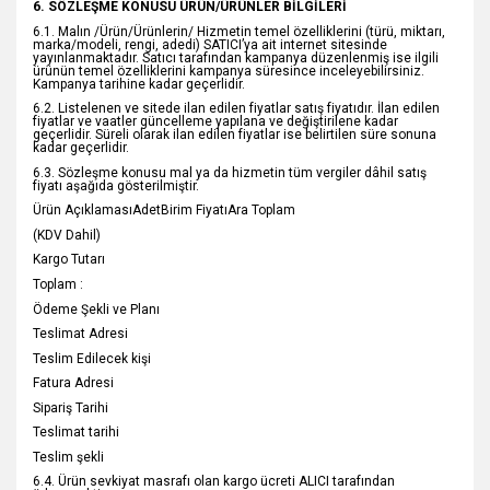
6. SÖZLEŞME KONUSU ÜRÜN/ÜRÜNLER BİLGİLERİ
6.1. Malın /Ürün/Ürünlerin/ Hizmetin temel özelliklerini (türü, miktarı,
marka/modeli, rengi, adedi) SATICI’ya ait internet sitesinde
yayınlanmaktadır. Satıcı tarafından kampanya düzenlenmiş ise ilgili
ürünün temel özelliklerini kampanya süresince inceleyebilirsiniz.
Kampanya tarihine kadar geçerlidir.
6.2. Listelenen ve sitede ilan edilen fiyatlar satış fiyatıdır. İlan edilen
fiyatlar ve vaatler güncelleme yapılana ve değiştirilene kadar
geçerlidir. Süreli olarak ilan edilen fiyatlar ise belirtilen süre sonuna
kadar geçerlidir.
6.3. Sözleşme konusu mal ya da hizmetin tüm vergiler dâhil satış
fiyatı aşağıda gösterilmiştir.
Ürün AçıklamasıAdetBirim FiyatıAra Toplam
(KDV Dahil)
Kargo Tutarı
Toplam :
Ödeme Şekli ve Planı
Teslimat Adresi
Teslim Edilecek kişi
Fatura Adresi
Sipariş Tarihi
Teslimat tarihi
Teslim şekli
6.4. Ürün sevkiyat masrafı olan kargo ücreti ALICI tarafından