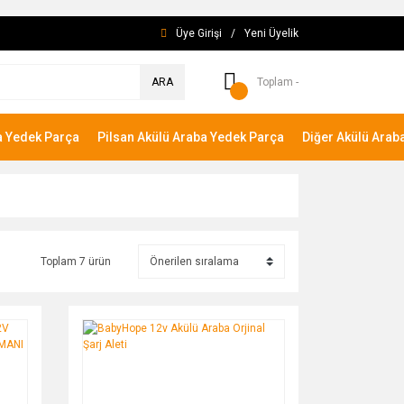
Üye Girişi
/
Yeni Üyelik
ARA
Toplam -
a Yedek Parça
Pilsan Akülü Araba Yedek Parça
Diğer Akülü Arab
Toplam 7 ürün