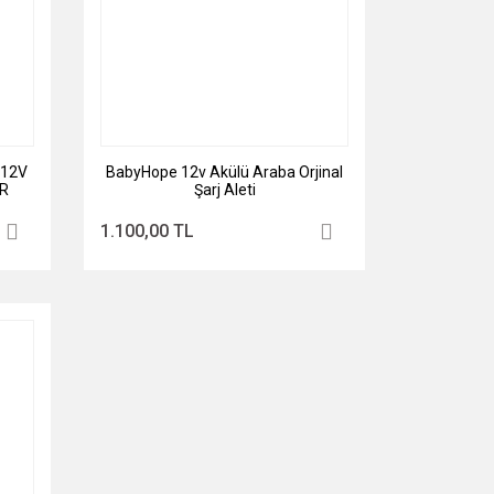
 12V
BabyHope 12v Akülü Araba Orjinal
R
Şarj Aleti
-D7
1.100,00 TL