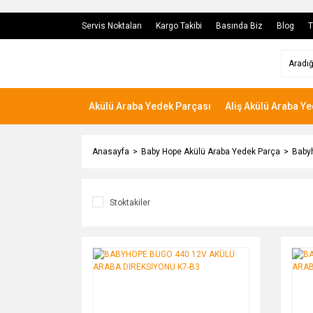
Servis Noktaları
Kargo Takibi
Basında Biz
Blog
T
Akülü Araba Yedek Parçası
Aliş Akülü Araba Y
Anasayfa
Baby Hope Akülü Araba Yedek Parça
Babyh
Stoktakiler