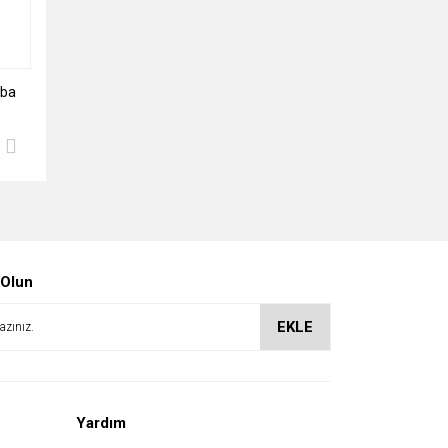
aba
 Olun
EKLE
Yardım