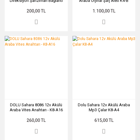
Direksiyon Şanzıman Bağlantı
Araba Orjinal Şarj Aleti K4-B
Kaplini
200,00 TL
1.100,00 TL
DOLU Sahara 8086 12v Akülü
Dolu Sahara 12v Akülü Araba
Araba Vites Anahtarı - K8-A16
Mp3 Çalar K8-A4
260,00 TL
615,00 TL