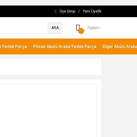
Üye Girişi
/
Yeni Üyelik
ARA
Toplam -
a Yedek Parça
Pilsan Akülü Araba Yedek Parça
Diğer Akülü Arab