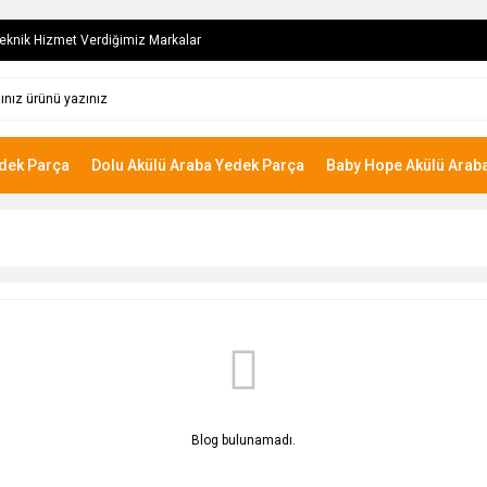
eknik Hizmet Verdiğimiz Markalar
edek Parça
Dolu Akülü Araba Yedek Parça
Baby Hope Akülü Arab
Blog bulunamadı.