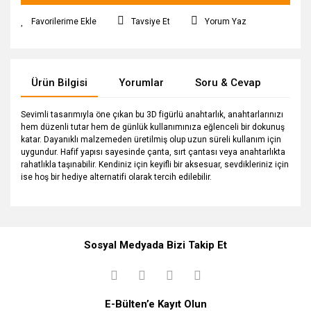
Tavsiye Et
Yorum Yaz
Ürün Bilgisi
Yorumlar
Soru & Cevap
Tak
Sevimli tasarımıyla öne çıkan bu 3D figürlü anahtarlık, anahtarlarınızı
hem düzenli tutar hem de günlük kullanımınıza eğlenceli bir dokunuş
katar. Dayanıklı malzemeden üretilmiş olup uzun süreli kullanım için
uygundur. Hafif yapısı sayesinde çanta, sırt çantası veya anahtarlıkta
rahatlıkla taşınabilir. Kendiniz için keyifli bir aksesuar, sevdikleriniz için
ise hoş bir hediye alternatifi olarak tercih edilebilir.
Bu ürüne ilk yorumu siz yapın!
Ürün hakkında henüz soru sorulmamış.
Sosyal Medyada Bizi Takip Et
Yorum Yaz
Soru Sor
E-Bülten’e Kayıt Olun