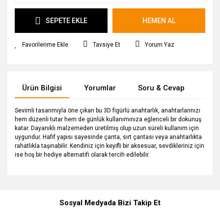
SEPETE EKLE
HEMEN AL
Tavsiye Et
Yorum Yaz
Ürün Bilgisi
Yorumlar
Soru & Cevap
Tak
Sevimli tasarımıyla öne çıkan bu 3D figürlü anahtarlık, anahtarlarınızı
hem düzenli tutar hem de günlük kullanımınıza eğlenceli bir dokunuş
katar. Dayanıklı malzemeden üretilmiş olup uzun süreli kullanım için
uygundur. Hafif yapısı sayesinde çanta, sırt çantası veya anahtarlıkta
rahatlıkla taşınabilir. Kendiniz için keyifli bir aksesuar, sevdikleriniz için
ise hoş bir hediye alternatifi olarak tercih edilebilir.
Bu ürüne ilk yorumu siz yapın!
Ürün hakkında henüz soru sorulmamış.
Sosyal Medyada Bizi Takip Et