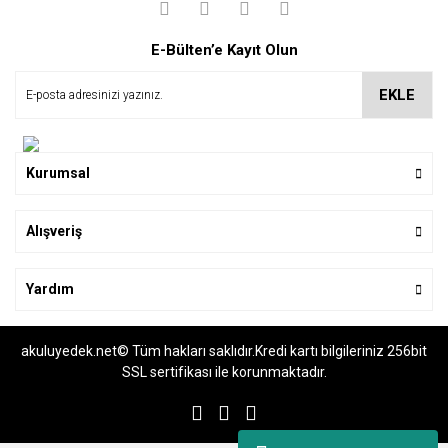
Yorum Yaz
Soru Sor
E-Bülten’e Kayıt Olun
EKLE
Kurumsal
Alışveriş
Yardım
akuluyedek.net© Tüm hakları saklıdır.Kredi kartı bilgileriniz 256bit
SSL sertifikası ile korunmaktadır.