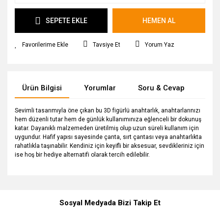
SEPETE EKLE
HEMEN AL
Tavsiye Et
Yorum Yaz
Ürün Bilgisi
Yorumlar
Soru & Cevap
Tak
Sevimli tasarımıyla öne çıkan bu 3D figürlü anahtarlık, anahtarlarınızı
hem düzenli tutar hem de günlük kullanımınıza eğlenceli bir dokunuş
katar. Dayanıklı malzemeden üretilmiş olup uzun süreli kullanım için
uygundur. Hafif yapısı sayesinde çanta, sırt çantası veya anahtarlıkta
rahatlıkla taşınabilir. Kendiniz için keyifli bir aksesuar, sevdikleriniz için
ise hoş bir hediye alternatifi olarak tercih edilebilir.
Bu ürüne ilk yorumu siz yapın!
Ürün hakkında henüz soru sorulmamış.
Sosyal Medyada Bizi Takip Et