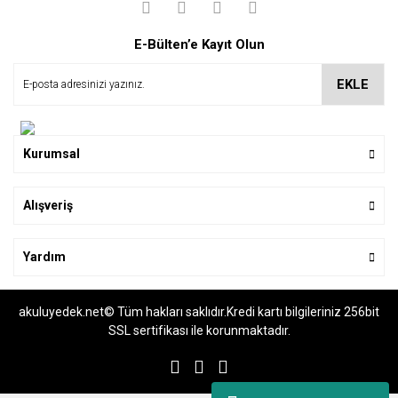
Yorum Yaz
Soru Sor
E-Bülten’e Kayıt Olun
EKLE
Kurumsal
Alışveriş
Yardım
akuluyedek.net© Tüm hakları saklıdır.Kredi kartı bilgileriniz 256bit
SSL sertifikası ile korunmaktadır.