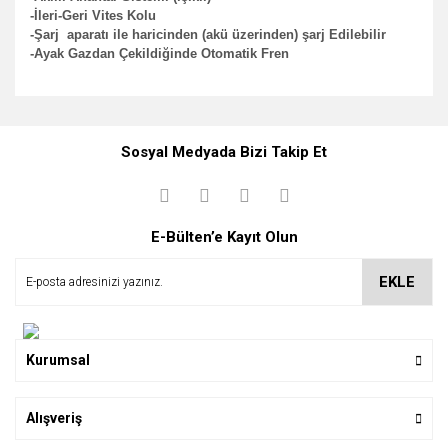
-İleri-Geri Vites Kolu
-Şarj aparatı ile haricinden (akü üzerinden) şarj Edilebilir
-Ayak Gazdan Çekildiğinde Otomatik Fren
Bu ürüne ilk yorumu siz yapın!
Ürün hakkında henüz soru sorulmamış.
Sosyal Medyada Bizi Takip Et
Yorum Yaz
Soru Sor
E-Bülten’e Kayıt Olun
EKLE
Kurumsal
Alışveriş