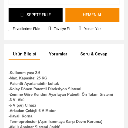
SEPETE EKLE
HEMEN AL
Tavsiye Et
Yorum Yaz
Ürün Bilgisi
Yorumlar
Soru & Cevap
Tak
-Kullanım yaşı 2-6
-Max. Kapasite: 25 KG
-Patentli Ayarlanabilir koltuk
-Kolay Dönen Patentli Direksiyon Sistemi
-Zemine Göre Kendini Ayarlayan Patentli Ön Takım Sistemi
-6 V Akü
-6 V Şarj Cihazı
-Arkadan Çekişli 6 V Motor
-Havalı Korna
-Termoprotector (Aşırı Isınmaya Karşı Devre Koruma)
-Akıllı Anahtar Sistemi (ışıklı)