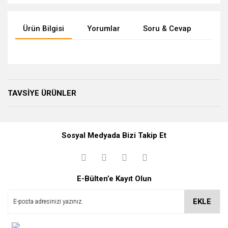
Ürün Bilgisi
Yorumlar
Soru & Cevap
Tak
Bu ürüne ilk yorumu siz yapın!
Ürün hakkında henüz soru sorulmamış.
TAVSİYE ÜRÜNLER
Yorum Yaz
Soru Sor
Sosyal Medyada Bizi Takip Et
E-Bülten’e Kayıt Olun
EKLE