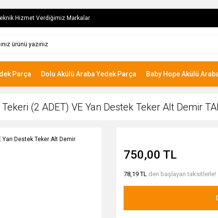
eknik Hizmet Verdiğimiz Markalar
edek Parça
Dolu Akülü Araba Yedek Parça
Baby Hope Akülü Arab
ekeri (2 ADET) VE Yan Destek Teker Alt Demir TA
750,00 TL
78,19 TL
den başlayan taksitlerle!