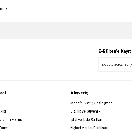
UDUR
Bu ürüne ilk yorumu siz yapın!
Ürün hakkında henüz soru sorulmamış.
Yorum Yaz
E-Bülten’e Kayıt
Soru Sor
sal
Alışveriş
Mesafeli Satış Sözleşmesi
kibi
Gizlilik ve Güvenlik
Bildirim Formu
İptal ve İade Şartları
 Formu
Kişisel Veriler Politikası