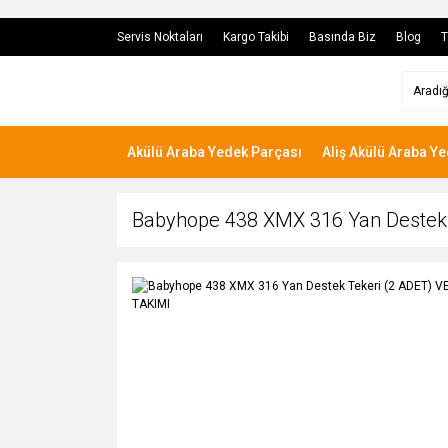
Servis Noktaları
Kargo Takibi
Basında Biz
Blog
T
Akülü Araba Yedek Parçası
Aliş Akülü Araba Y
Babyhope 438 XMX 316 Yan Destek T