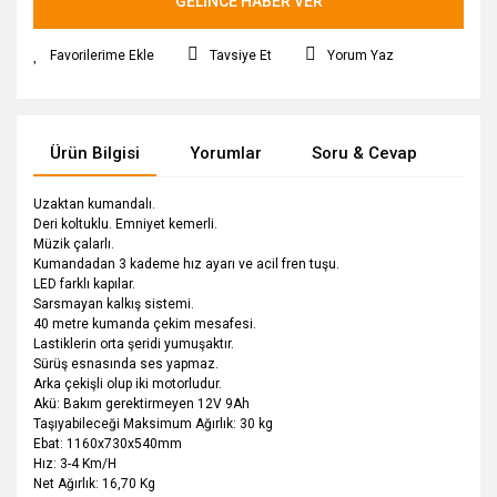
GELİNCE HABER VER
Tavsiye Et
Yorum Yaz
Ürün Bilgisi
Yorumlar
Soru & Cevap
Tak
Uzaktan kumandalı.
Deri koltuklu. Emniyet kemerli.
Müzik çalarlı.
Kumandadan 3 kademe hız ayarı ve acil fren tuşu.
LED farklı kapılar.
Sarsmayan kalkış sistemi.
40 metre kumanda çekim mesafesi.
Lastiklerin orta şeridi yumuşaktır.
Sürüş esnasında ses yapmaz.
Arka çekişli olup iki motorludur.
Akü: Bakım gerektirmeyen 12V 9Ah
Taşıyabileceği Maksimum Ağırlık: 30 kg
Ebat: 1160x730x540mm
Hız: 3-4 Km/H
Net Ağırlık: 16,70 Kg