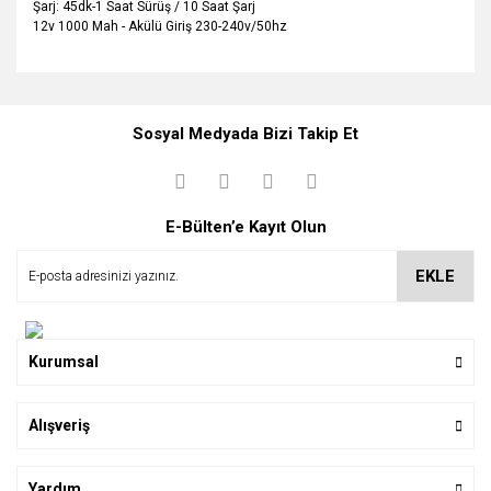
Şarj: 45dk-1 Saat Sürüş / 10 Saat Şarj
12v 1000 Mah - Akülü Giriş 230-240v/50hz
Bu ürüne ilk yorumu siz yapın!
Ürün hakkında henüz soru sorulmamış.
Sosyal Medyada Bizi Takip Et
Yorum Yaz
Soru Sor
E-Bülten’e Kayıt Olun
EKLE
Kurumsal
Alışveriş
Yardım