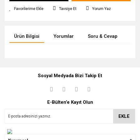
Tavsiye Et
Yorum Yaz
Ürün Bilgisi
Yorumlar
Soru & Cevap
Tak
Bu ürüne ilk yorumu siz yapın!
Ürün hakkında henüz soru sorulmamış.
Sosyal Medyada Bizi Takip Et
Yorum Yaz
Soru Sor
E-Bülten’e Kayıt Olun
EKLE