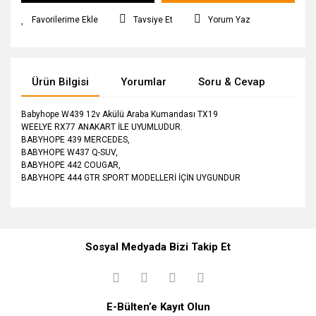
Tavsiye Et
Yorum Yaz
Ürün Bilgisi
Yorumlar
Soru & Cevap
Tak
Babyhope W439 12v Akülü Araba Kumandası TX19
WEELYE RX77 ANAKART İLE UYUMLUDUR.
BABYHOPE 439 MERCEDES,
BABYHOPE W437 Q-SUV,
BABYHOPE 442 COUGAR,
BABYHOPE 444 GTR SPORT MODELLERİ İÇİN UYGUNDUR
Bu ürüne ilk yorumu siz yapın!
Ürün hakkında henüz soru sorulmamış.
Sosyal Medyada Bizi Takip Et
Yorum Yaz
Soru Sor
E-Bülten’e Kayıt Olun