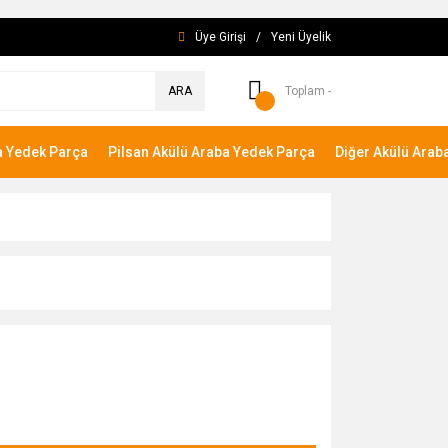
Üye Girişi
/
Yeni Üyelik
ARA
Toplam -
a Yedek Parça
Pilsan Akülü Araba Yedek Parça
Diğer Akülü Arab