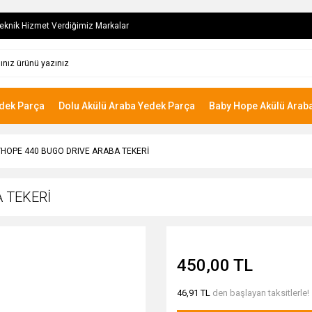
eknik Hizmet Verdiğimiz Markalar
edek Parça
Dolu Akülü Araba Yedek Parça
Baby Hope Akülü Arab
HOPE 440 BUGO DRIVE ARABA TEKERİ
 TEKERİ
450,00 TL
46,91 TL
den başlayan taksitlerle!