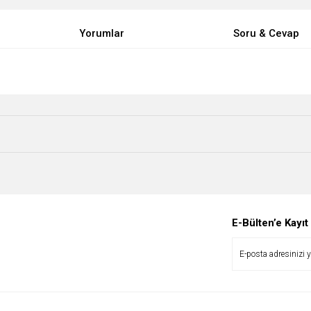
Yorumlar
Soru & Cevap
Bu ürüne ilk yorumu siz yapın!
Ürün hakkında henüz soru sorulmamış.
Yorum Yaz
Soru Sor
E-Bülten’e Kayıt