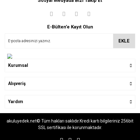
Sosyal Medyada Bizi Takip Et
Yorum Yaz
Soru Sor
E-Bülten’e Kayıt Olun
EKLE
Kurumsal
Alışveriş
Yardım
akuluyedek.net© Tüm hakları saklıdır.Kredi kartı bilgileriniz 256bit
SSL sertifikası ile korunmaktadır.