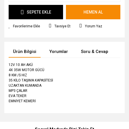
SEPETE EKLE
HEMEN AL
Tavsiye Et
Yorum Yaz
Ürün Bilgisi
Yorumlar
Soru & Cevap
Tak
12V 10 AH AKÜ
4X 35W MOTOR GÜCÜ
8 KM /S HIZ
35 KİLO TAŞIMA KAPASİTESİ
UZAKTAN KUMANDA
MP3 ÇALAR
EVA TEKER
EMNİYET KEMERİ
Bu ürüne ilk yorumu siz yapın!
Ürün hakkında henüz soru sorulmamış.