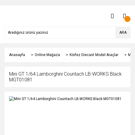
ARA
Anasayfa
Online Mağaza
Körfez Diecast Model Araçlar
Min
Mini GT 1/64 Lamborghini Countach LB-WORKS Black
MGT01081