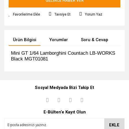
GELİNCE HABER VER
Tavsiye Et
Yorum Yaz
Ürün Bilgisi
Yorumlar
Soru & Cevap
Tak
Mini GT 1/64 Lamborghini Countach LB-WORKS
Black MGT01081
Bu ürüne ilk yorumu siz yapın!
Ürün hakkında henüz soru sorulmamış.
Sosyal Medyada Bizi Takip Et
Yorum Yaz
Soru Sor
E-Bülten’e Kayıt Olun
EKLE