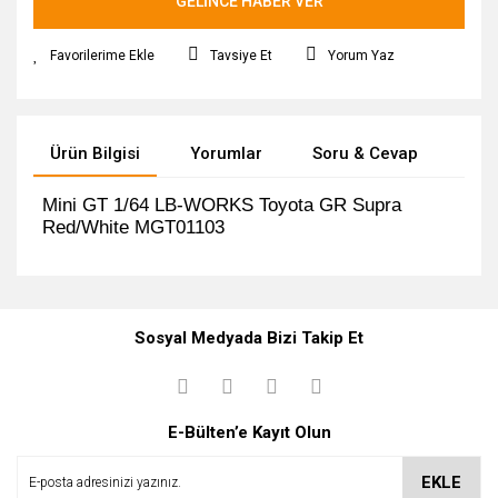
GELİNCE HABER VER
Tavsiye Et
Yorum Yaz
Ürün Bilgisi
Yorumlar
Soru & Cevap
Tak
Mini GT 1/64 LB-WORKS Toyota GR Supra
Red/White MGT01103
Bu ürüne ilk yorumu siz yapın!
Ürün hakkında henüz soru sorulmamış.
Sosyal Medyada Bizi Takip Et
Yorum Yaz
Soru Sor
E-Bülten’e Kayıt Olun
EKLE