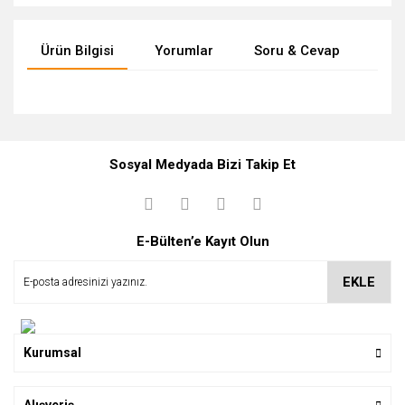
Ürün Bilgisi
Yorumlar
Soru & Cevap
Tak
Bu ürüne ilk yorumu siz yapın!
Ürün hakkında henüz soru sorulmamış.
Sosyal Medyada Bizi Takip Et
Yorum Yaz
Soru Sor
E-Bülten’e Kayıt Olun
EKLE
Kurumsal