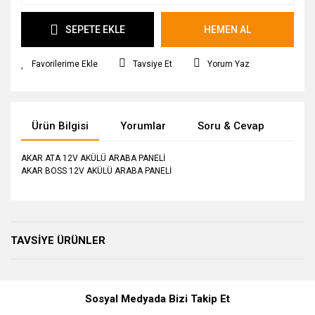
SEPETE EKLE
HEMEN AL
Tavsiye Et
Yorum Yaz
Ürün Bilgisi
Yorumlar
Soru & Cevap
Tak
AKAR ATA 12V AKÜLÜ ARABA PANELİ
AKAR BOSS 12V AKÜLÜ ARABA PANELİ
Bu ürüne ilk yorumu siz yapın!
Ürün hakkında henüz soru sorulmamış.
TAVSİYE ÜRÜNLER
Yorum Yaz
Soru Sor
Sosyal Medyada Bizi Takip Et