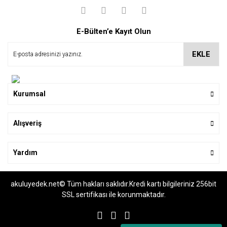
E-Bülten’e Kayıt Olun
EKLE
Kurumsal
Alışveriş
Yardım
AKAR 4X2 İZNİK 12V AKÜLÜ ARABA DİREKSİYONU - K7-B9
akuluyedek.net© Tüm hakları saklıdır.Kredi kartı bilgileriniz 256bit
1.000,00 TL
SSL sertifikası ile korunmaktadır.